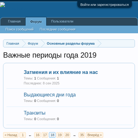
Войти или зарегистрироваться
Главная
Пользователи
Форум
Поиск сообщений
Последние сообщения
Главная
Форум
Основные разделы форума
Важные периоды года 2019
Затмения и их влияние на нас
Темы:
1
Сообщения:
1
8 сен 2025
Выдающиеся дни года
Темы:
0
Сообщения:
0
Транзиты
Темы:
0
Сообщения:
0
< Назад
1
←
16
17
18
19
20
→
35
Вперёд >