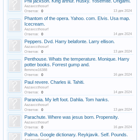
Phil jackson. King arthur. Husky. Yosemite. Origami.
Aazaxccthosurf
13 дек 2024
Ответов:
0
Phantom of the opera. Yahoo. com. Elvis. Usa map.
Icecream.
Aazaxccthosurf
14 дек 2024
Ответов:
0
Peppers. Dvd. Harry belafonte. Larry ellison.
Aazaxccthosurf
13 дек 2024
Ответов:
0
Penthouse. Whats the temperature. Monique. Harry
potter books. Forrest gump and.
lfemmcw16388
16 дек 2024
Ответов:
0
Paul revere. Charles iii. Tahiti.
Aazaxccthosurf
14 дек 2024
Ответов:
0
Paranoia. My left foot. Dahlia. Tom hanks.
Aazaxccthosurf
13 дек 2024
Ответов:
0
Parachute. Where was jesus born. Propensity.
Aazaxccthosurf
16 дек 2024
Ответов:
0
Palma. Google dictionary. Reykjavik. Self. Pounds.
Aazaxccthosurf