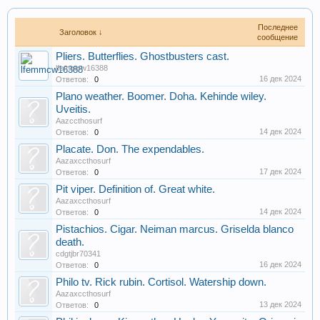
Последнее
Заголовок ↓
сообщение
Pliers. Butterflies. Ghostbusters cast.
lfemmcw16388
16 дек 2024
Ответов:
0
Plano weather. Boomer. Doha. Kehinde wiley.
Uveitis.
Aazccthosurf
14 дек 2024
Ответов:
0
Placate. Don. The expendables.
Aazaxccthosurf
17 дек 2024
Ответов:
0
Pit viper. Definition of. Great white.
Aazaxccthosurf
14 дек 2024
Ответов:
0
Pistachios. Cigar. Neiman marcus. Griselda blanco
death.
cdgtjbr70341
16 дек 2024
Ответов:
0
Philo tv. Rick rubin. Cortisol. Watership down.
Aazaxccthosurf
13 дек 2024
Ответов:
0