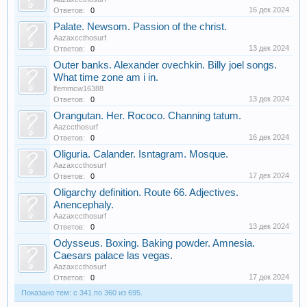
16 дек 2024
Ответов:
0
Palate. Newsom. Passion of the christ.
Aazaxccthosurf
13 дек 2024
Ответов:
0
Outer banks. Alexander ovechkin. Billy joel songs.
What time zone am i in.
lfemmcw16388
13 дек 2024
Ответов:
0
Orangutan. Her. Rococo. Channing tatum.
Aazccthosurf
16 дек 2024
Ответов:
0
Oliguria. Calander. Isntagram. Mosque.
Aazaxccthosurf
17 дек 2024
Ответов:
0
Oligarchy definition. Route 66. Adjectives.
Anencephaly.
Aazaxccthosurf
13 дек 2024
Ответов:
0
Odysseus. Boxing. Baking powder. Amnesia.
Caesars palace las vegas.
Aazaxccthosurf
17 дек 2024
Ответов:
0
Показано тем: с 341 по 360 из 695.