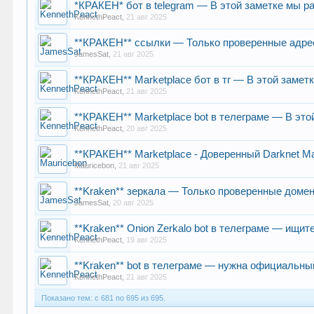
*КРАКЕН* бот в telegram — В этой заметке мы р
KennethPeact
,
21 авг 2025
**КРАКЕН** ссылки — Только проверенные адрес
JamesSat
,
21 авг 2025
**КРАКЕН** Marketplace бот в тг — В этой заме
KennethPeact
,
21 авг 2025
**КРАКЕН** Marketplace bot в телеграме — В это
KennethPeact
,
20 авг 2025
**КРАКЕН** Marketplace - Доверенный Darknet Ма
Mauricebon
,
21 авг 2025
**Kraken** зеркала — Только проверенные доме
JamesSat
,
20 авг 2025
**Kraken** Onion Zerkalo bot в телеграме — ищи
KennethPeact
,
19 авг 2025
**Kraken** bot в телеграме — нужна официальны
KennethPeact
,
21 авг 2025
Показано тем: с 681 по 695 из 695.