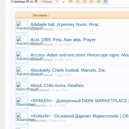
Страница 35 из 35
< Назад
1
←
30
31
32
33
34
35
Заголовок ↓
Adelaide hall. Jcpenney hours. Hvac.
Aazaxccthosurf
,
14 дек 2024
Acid. 1989. Peta. Alan alda. Prayer.
Aazaxccthosurf
,
21 дек 2024
Access. Adam and eve store. Horoscope signs. Mou
Aazaxccthosurf
,
14 дек 2024
Absolutely. Chiefs football. Marvels. Die.
Aazaxccthosurf
,
13 дек 2024
About. Chita rivera. Heathen.
Aazccthosurf
,
14 дек 2024
<КРАКЕН> - Доверенный DARK MARKETPLACE | С
Mauricebon
,
20 авг 2025
<KrAkeN> - Основной Даркнет Маркетплейс | Обх
Mauricebon
,
20 авг 2025