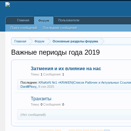
Главная
Пользователи
Форум
Поиск сообщений
Последние сообщения
Главная
Форум
Основные разделы форума
Важные периоды года 2019
Затмения и их влияние на нас
Темы:
1
Сообщения:
1
Последнее:
KRaKeN №1 >KRAKEN|Список Рабочих и Актуальных Ссылок
DanilllPloxy
,
8 сен 2025
Транзиты
Темы:
0
Сообщения:
0
(Нет сообщений)