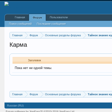
Главная
Пользователи
Форум
Поиск сообщений
Последние сообщения
Главная
Форум
Основные разделы форума
Тайное знание н
Карма
Заголовок
Пока нет ни одной темы.
Главная
Форум
Основные разделы форума
Тайное знание н
Russian (RU)
Forum software by XenForo™
©2010-2016 XenForo Ltd.