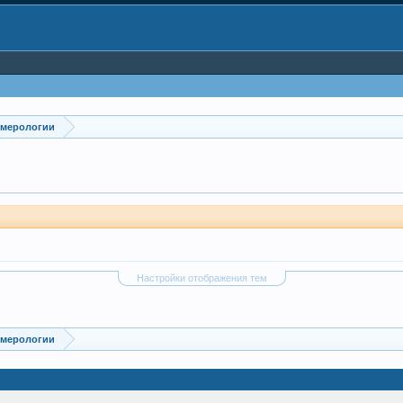
умерологии
Настройки отображения тем
умерологии