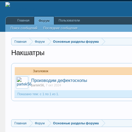
Главная
Пользователи
Форум
Поиск сообщений
Последние сообщения
Главная
Форум
Основные разделы форума
Накшатры
Заголовок
Производим дефектоскопы
partek56
,
7 окт 2024
Показано тем: с 1 по 1 из 1.
Главная
Форум
Основные разделы форума