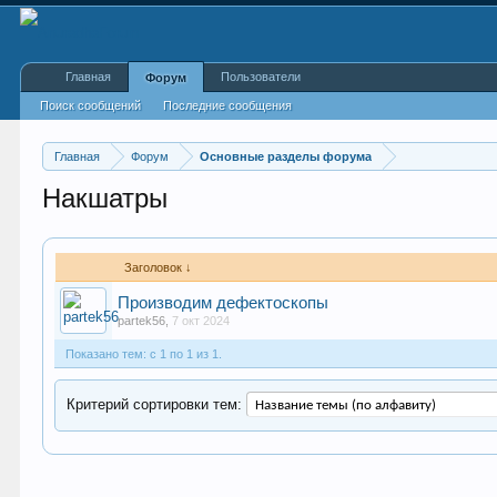
Главная
Пользователи
Форум
Поиск сообщений
Последние сообщения
Главная
Форум
Основные разделы форума
Накшатры
Заголовок ↓
Производим дефектоскопы
partek56
,
7 окт 2024
Показано тем: с 1 по 1 из 1.
Критерий сортировки тем: