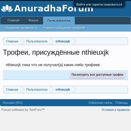
Войти или зарегистрироваться
Главная
Форум
Пользователи
Недавняя активность
Новые сообщения профиля
...
Главная
Пользователи
nthieuxjk
Трофеи, присуждённые nthieuxjk
nthieuxjk пока что не получал(а) каких-либо трофеев.
Посмотреть все доступные трофеи
Главная
Пользователи
nthieuxjk
Russian (RU)
Обратная связь
Помощь
Forum software by XenForo™
Условия и правила