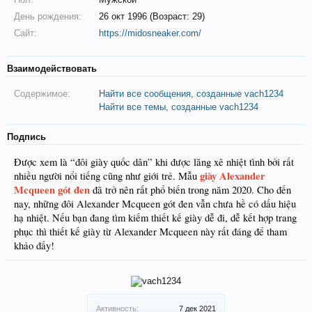
День рождения:
26 окт 1996 (Возраст: 29)
Сайт:
https://midosneaker.com/
Взаимодействовать
Содержимое:
Найти все сообщения, созданные vach1234
Найти все темы, созданные vach1234
Подпись
Được xem là “đôi giày quốc dân” khi được lăng xê nhiệt tình bởi rất
giày Alexander
nhiều người nổi tiếng cũng như giới trẻ. Mẫu
Mcqueen gót đen
đã trở nên rất phổ biến trong năm 2020. Cho đến
nay, những đôi Alexander Mcqueen gót đen vẫn chưa hề có dấu hiệu
hạ nhiệt. Nếu bạn đang tìm kiếm thiết kế giày dễ đi, dễ kết hợp trang
phục thì thiết kế giày từ Alexander Mcqueen này rất đáng để tham
khảo đấy!
Активность:
7 дек 2021