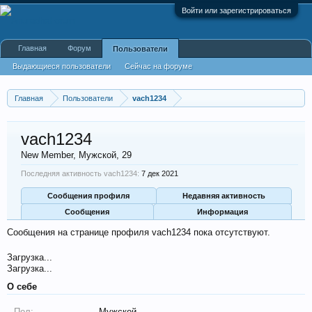
Войти или зарегистрироваться
Главная
Форум
Пользователи
Выдающиеся пользователи
Сейчас на форуме
Недавняя активность
Новые сообщения профиля
Главная
Пользователи
vach1234
vach1234
New Member
, Мужской, 29
Последняя активность vach1234:
7 дек 2021
Сообщения профиля
Недавняя активность
Сообщения
Информация
Сообщения на странице профиля vach1234 пока отсутствуют.
Загрузка...
Загрузка...
О себе
Пол:
Мужской