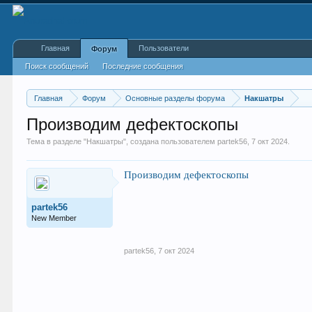
Главная
Пользователи
Форум
Поиск сообщений
Последние сообщения
Главная
Форум
Основные разделы форума
Накшатры
Производим дефектоскопы
Тема в разделе "
Накшатры
", создана пользователем
partek56
,
7 окт 2024
.
Производим дефектоскопы
partek56
New Member
partek56
,
7 окт 2024