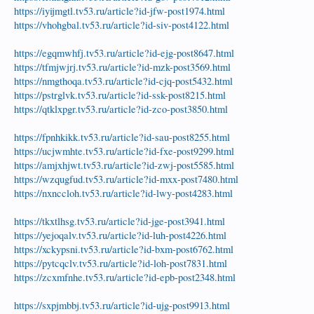
https://iyijmgtl.tv53.ru/article?id-jfw-post1974.html
https://vhohgbal.tv53.ru/article?id-siv-post4122.html
https://egqmwhfj.tv53.ru/article?id-ejg-post8647.html
https://tfmjwjrj.tv53.ru/article?id-mzk-post3569.html
https://nmgthoqa.tv53.ru/article?id-cjq-post5432.html
https://pstrglvk.tv53.ru/article?id-ssk-post8215.html
https://qtklxpgr.tv53.ru/article?id-zco-post3850.html
https://fpnhkikk.tv53.ru/article?id-sau-post8255.html
https://ucjwmhte.tv53.ru/article?id-fxe-post9299.html
https://amjxhjwt.tv53.ru/article?id-zwj-post5585.html
https://wzqugfud.tv53.ru/article?id-mxx-post7480.html
https://nxnccloh.tv53.ru/article?id-lwy-post4283.html
https://tkxtlhsg.tv53.ru/article?id-jge-post3941.html
https://yejoqalv.tv53.ru/article?id-luh-post4226.html
https://xckypsni.tv53.ru/article?id-bxm-post6762.html
https://pytcqclv.tv53.ru/article?id-loh-post7831.html
https://zcxmfnhe.tv53.ru/article?id-epb-post2348.html
https://sxpjmbbj.tv53.ru/article?id-ujg-post9913.html