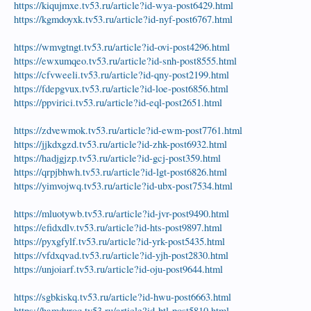
https://kiqujmxe.tv53.ru/article?id-wya-post6429.html
https://kgmdoyxk.tv53.ru/article?id-nyf-post6767.html
https://wmvgtngt.tv53.ru/article?id-ovi-post4296.html
https://ewxumqeo.tv53.ru/article?id-snh-post8555.html
https://cfvweeli.tv53.ru/article?id-qny-post2199.html
https://fdepgvux.tv53.ru/article?id-loe-post6856.html
https://ppvirici.tv53.ru/article?id-eql-post2651.html
https://zdvewmok.tv53.ru/article?id-ewm-post7761.html
https://jjkdxgzd.tv53.ru/article?id-zhk-post6932.html
https://hadjgjzp.tv53.ru/article?id-gcj-post359.html
https://qrpjbhwh.tv53.ru/article?id-lgt-post6826.html
https://yimvojwq.tv53.ru/article?id-ubx-post7534.html
https://mluotywb.tv53.ru/article?id-jvr-post9490.html
https://efidxdlv.tv53.ru/article?id-hts-post9897.html
https://pyxgfylf.tv53.ru/article?id-yrk-post5435.html
https://vfdxqvad.tv53.ru/article?id-yjh-post2830.html
https://unjoiarf.tv53.ru/article?id-oju-post9644.html
https://sgbkiskq.tv53.ru/article?id-hwu-post6663.html
https://hamduroq.tv53.ru/article?id-btl-post5810.html