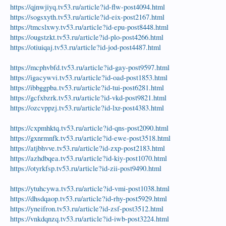
https://qjnwjiyq.tv53.ru/article?id-flw-post4094.html
https://sogsxyth.tv53.ru/article?id-eix-post2167.html
https://tmcslxwy.tv53.ru/article?id-epu-post8448.html
https://ougstzkt.tv53.ru/article?id-plo-post4266.html
https://otiuiqaj.tv53.ru/article?id-jod-post4487.html
https://mcphvbfd.tv53.ru/article?id-gay-post9597.html
https://igacywvi.tv53.ru/article?id-oad-post1853.html
https://ibbggpba.tv53.ru/article?id-tui-post6281.html
https://gcfxbzrk.tv53.ru/article?id-vkd-post9821.html
https://ozcvppzj.tv53.ru/article?id-lxr-post4383.html
https://cxpmhktq.tv53.ru/article?id-qns-post2090.html
https://gxnrmnfk.tv53.ru/article?id-ewe-post3518.html
https://atjbhvve.tv53.ru/article?id-zxp-post2183.html
https://azhdbqea.tv53.ru/article?id-kiy-post1070.html
https://otyrkfsp.tv53.ru/article?id-zii-post9490.html
https://ytuhcywa.tv53.ru/article?id-vmi-post1038.html
https://dhsdqaop.tv53.ru/article?id-rhy-post5929.html
https://yneifron.tv53.ru/article?id-zsf-post3512.html
https://vnkdqnzq.tv53.ru/article?id-iwb-post3224.html