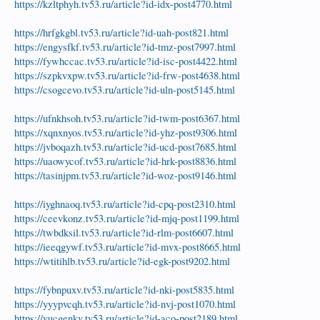
https://kzltphyh.tv53.ru/article?id-idx-post4770.html
https://hrfgkgbl.tv53.ru/article?id-uah-post821.html
https://engysfkf.tv53.ru/article?id-tmz-post7997.html
https://fywhccac.tv53.ru/article?id-isc-post4422.html
https://szpkvxpw.tv53.ru/article?id-frw-post4638.html
https://csogcevo.tv53.ru/article?id-uln-post5145.html
https://ufnkhsoh.tv53.ru/article?id-twm-post6367.html
https://xqnxnyos.tv53.ru/article?id-yhz-post9306.html
https://jvboqazh.tv53.ru/article?id-ucd-post7685.html
https://uaowycof.tv53.ru/article?id-hrk-post8836.html
https://tasinjpm.tv53.ru/article?id-woz-post9146.html
https://iyghnaoq.tv53.ru/article?id-cpq-post2310.html
https://ceevkonz.tv53.ru/article?id-mjq-post1199.html
https://twbdksil.tv53.ru/article?id-rlm-post6607.html
https://ieeqgywf.tv53.ru/article?id-mvx-post8665.html
https://wtitihlb.tv53.ru/article?id-egk-post9202.html
https://fybnpuxv.tv53.ru/article?id-nki-post5835.html
https://yyypvcqh.tv53.ru/article?id-nvj-post1070.html
https://vucgenkv.tv53.ru/article?id-aco-post2189.html