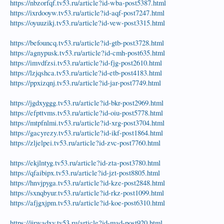
https://nbzorfqf.tv53.ru/article?id-wba-post5387.html
https://ixrdooyw.tv53.ru/article?id-aqf-post7247.html
https://oyuuzikj.tv53.ru/article?id-vew-post3315.html
https://befouncq.tv53.ru/article?id-gtb-post3728.html
https://agnypusk.tv53.ru/article?id-cmh-post635.html
https://imvdfzsi.tv53.ru/article?id-fjg-post2610.html
https://lzjqshca.tv53.ru/article?id-etb-post4183.html
https://ppxizqnj.tv53.ru/article?id-jar-post7749.html
https://jgdxyggg.tv53.ru/article?id-bkr-post2969.html
https://efpttvms.tv53.ru/article?id-oiu-post5778.html
https://mtpfnlmi.tv53.ru/article?id-xrg-post3704.html
https://gacyrezy.tv53.ru/article?id-ikf-post1864.html
https://zljelpei.tv53.ru/article?id-zvc-post7760.html
https://ekjlntyg.tv53.ru/article?id-zta-post3780.html
https://qfaibipx.tv53.ru/article?id-jzt-post8805.html
https://hnvjpyga.tv53.ru/article?id-kze-post2848.html
https://sxnqbyur.tv53.ru/article?id-rkz-post1099.html
https://afjgxjpm.tv53.ru/article?id-koe-post6310.html
https://ijrwadxv.tv53.ru/article?id-mad-post920.html