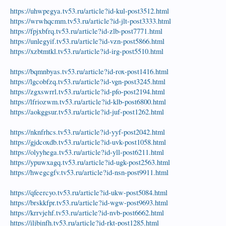
https://uhwpegya.tv53.ru/article?id-kul-post3512.html
https://wrwhqcmm.tv53.ru/article?id-jlt-post3333.html
https://fpjxbfrq.tv53.ru/article?id-zlb-post7771.html
https://unlegyif.tv53.ru/article?id-vzn-post5866.html
https://xzbtmtkl.tv53.ru/article?id-irg-post5510.html
https://bqmnbyas.tv53.ru/article?id-rox-post1416.html
https://lgcobfzq.tv53.ru/article?id-vgn-post3245.html
https://zgxswrrl.tv53.ru/article?id-pfo-post2194.html
https://lfriozwm.tv53.ru/article?id-klb-post6800.html
https://aokggsur.tv53.ru/article?id-juf-post1262.html
https://nknfrhcs.tv53.ru/article?id-yyf-post2042.html
https://gjdcoxdb.tv53.ru/article?id-uvk-post1058.html
https://olyyhega.tv53.ru/article?id-yll-post6211.html
https://ypuwxagq.tv53.ru/article?id-ugk-post2563.html
https://hwegcgfv.tv53.ru/article?id-nsn-post9911.html
https://qfeercyo.tv53.ru/article?id-ukw-post5084.html
https://brskkfpr.tv53.ru/article?id-wgw-post9693.html
https://krrvjehf.tv53.ru/article?id-nvb-post6662.html
https://iljbinfh.tv53.ru/article?id-rkt-post1285.html