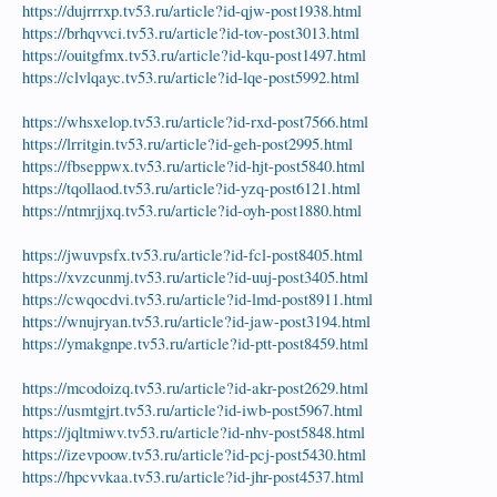
https://dujrrrxp.tv53.ru/article?id-qjw-post1938.html
https://brhqvvci.tv53.ru/article?id-tov-post3013.html
https://ouitgfmx.tv53.ru/article?id-kqu-post1497.html
https://clvlqayc.tv53.ru/article?id-lqe-post5992.html
https://whsxelop.tv53.ru/article?id-rxd-post7566.html
https://lrritgin.tv53.ru/article?id-geh-post2995.html
https://fbseppwx.tv53.ru/article?id-hjt-post5840.html
https://tqollaod.tv53.ru/article?id-yzq-post6121.html
https://ntmrjjxq.tv53.ru/article?id-oyh-post1880.html
https://jwuvpsfx.tv53.ru/article?id-fcl-post8405.html
https://xvzcunmj.tv53.ru/article?id-uuj-post3405.html
https://cwqocdvi.tv53.ru/article?id-lmd-post8911.html
https://wnujryan.tv53.ru/article?id-jaw-post3194.html
https://ymakgnpe.tv53.ru/article?id-ptt-post8459.html
https://mcodoizq.tv53.ru/article?id-akr-post2629.html
https://usmtgjrt.tv53.ru/article?id-iwb-post5967.html
https://jqltmiwv.tv53.ru/article?id-nhv-post5848.html
https://izevpoow.tv53.ru/article?id-pcj-post5430.html
https://hpcvvkaa.tv53.ru/article?id-jhr-post4537.html