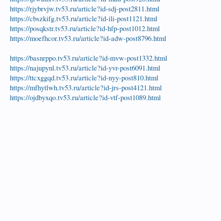
https://rjybrvjw.tv53.ru/article?id-sdj-post2811.html
https://cbszkifg.tv53.ru/article?id-ili-post1121.html
https://posqkstr.tv53.ru/article?id-hfp-post1012.html
https://moefhcor.tv53.ru/article?id-adw-post8796.html
https://basnrppo.tv53.ru/article?id-mvw-post1332.html
https://najupynl.tv53.ru/article?id-yvr-post6091.html
https://ttcxggqd.tv53.ru/article?id-nyy-post810.html
https://mfhytlwh.tv53.ru/article?id-jrs-post4121.html
https://ojdbyxqo.tv53.ru/article?id-vtf-post1089.html