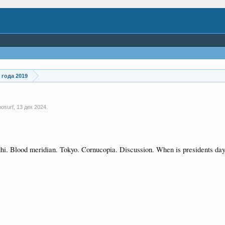
года 2019
osurf
,
13 дек 2024
.
i. Blood meridian. Tokyo. Cornucopia. Discussion. When is presidents day 