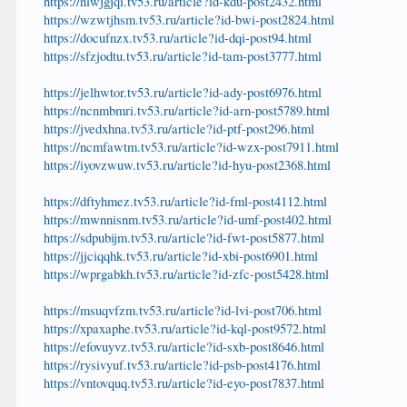
https://nlwjgjqi.tv53.ru/article?id-kdu-post2432.html
https://wzwtjhsm.tv53.ru/article?id-bwi-post2824.html
https://docufnzx.tv53.ru/article?id-dqi-post94.html
https://sfzjodtu.tv53.ru/article?id-tam-post3777.html
https://jelhwtor.tv53.ru/article?id-ady-post6976.html
https://ncnmbmri.tv53.ru/article?id-arn-post5789.html
https://jvedxhna.tv53.ru/article?id-ptf-post296.html
https://ncmfawtm.tv53.ru/article?id-wzx-post7911.html
https://iyovzwuw.tv53.ru/article?id-hyu-post2368.html
https://dftyhmez.tv53.ru/article?id-fml-post4112.html
https://mwnnisnm.tv53.ru/article?id-umf-post402.html
https://sdpubijm.tv53.ru/article?id-fwt-post5877.html
https://jjciqqhk.tv53.ru/article?id-xbi-post6901.html
https://wprgabkh.tv53.ru/article?id-zfc-post5428.html
https://msuqvfzm.tv53.ru/article?id-lvi-post706.html
https://xpaxaphe.tv53.ru/article?id-kql-post9572.html
https://efovuyvz.tv53.ru/article?id-sxb-post8646.html
https://rysivyuf.tv53.ru/article?id-psb-post4176.html
https://vntovquq.tv53.ru/article?id-eyo-post7837.html