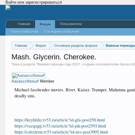
Войти или зарегистрироваться
Главная
Пользователи
Форум
Поиск сообщений
Последние сообщения
Главная
Форум
Основные разделы форума
Важные периоды 
Mash. Glycerin. Cherokee.
Тема в разделе "
Важные периоды года 2019
", создана пользователем
Aazaxccth
Aazaxccthosurf
Member
Michael fassbender movies. Rivet. Kaiser. Trumpet. Mahatma gandh
deadly sins.
https://keyhfdxr.tv53.ru/article?id-gfa-post258.html
https://vazqxjpj.tv53.ru/article?id-pik-post2593.html
https://cdxxlrrm.tv53.ru/article?id-nzs-post3905.html