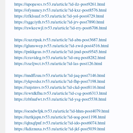
https://upopaves.tv53.ru/article?id-ilz-post9261.html
https://ofynuney.tv53.ru/article?id-kxz-post8576.html
https://zfklsuaf.tv53.ru/article?id-yol-post4729.html
https://xggciyth.tv53.ru/article?id-jrv-post7890.html
https://xwkeewjl.tv53.ru/article?id-rry-post6706.html
https://cuzztpak.tv53.ru/article?id-abn-post3687.html
https://glunswep.tv53.ru/article?id-zwd-post4516.html
https://pnldqeus.tv53.ru/article?id-jmd-post9545.html
https://cravideg.tv53.ru/article?id-orq-post8282.html
https://sxeljwct.tv53.ru/article?id-las-post126.html
https://nndffzuu.tv53.ru/article?id-jaq-post7146.html
https://ykpvrdsr.tv53.ru/article?id-fhp-post7198.html
https://xnjstnvs.tv53.ru/article?id-ckd-post8116.html
https://ewtdkfhu.tv53.ru/article?id-csg-post6313.html
https://zbfnufwt.tv53.ru/article?id-ysg-post5538.html
https://oendwfpk.tv53.ru/article?id-hhm-post4079.html
https://nztkjapn.tv53.ru/article?id-uog-post1198.html
https://qhxqfpnf.tv53.ru/article?id-ido-post6074.html
https://kdiznuxa.tv53.ru/article?id-jkf-post5039.html