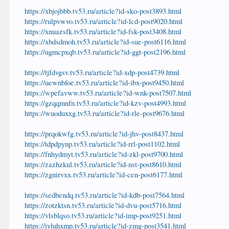
https://xbjojbbb.tv53.ru/article?id-sko-post3893.html
https://rulpvwvo.tv53.ru/article?id-lcd-post9020.html
https://xnuazsfk.tv53.ru/article?id-fsk-post3408.html
https://xbdsdmoh.tv53.ru/article?id-sue-post6116.html
https://ugmcpxqb.tv53.ru/article?id-ggt-post2196.html
https://tjfdvgsv.tv53.ru/article?id-xdp-post4739.html
https://uewnbfoe.tv53.ru/article?id-ibx-post9450.html
https://wpefavww.tv53.ru/article?id-wnk-post7507.html
https://gzqqmnfn.tv53.ru/article?id-kzv-post4993.html
https://wuoduxxg.tv53.ru/article?id-rle-post9676.html
https://prqokwfg.tv53.ru/article?id-jhv-post8437.html
https://tdpdpynp.tv53.ru/article?id-rrl-post1102.html
https://fnhydmyt.tv53.ru/article?id-zkl-post9700.html
https://zazhzkul.tv53.ru/article?id-nst-post8610.html
https://zgnirvxx.tv53.ru/article?id-cen-post6177.html
https://sedbendq.tv53.ru/article?id-kdb-post7564.html
https://zotzktsn.tv53.ru/article?id-dvu-post5716.html
https://vlsblqso.tv53.ru/article?id-imp-post9251.html
https://iyluhxmp.tv53.ru/article?id-zmg-post3541.html