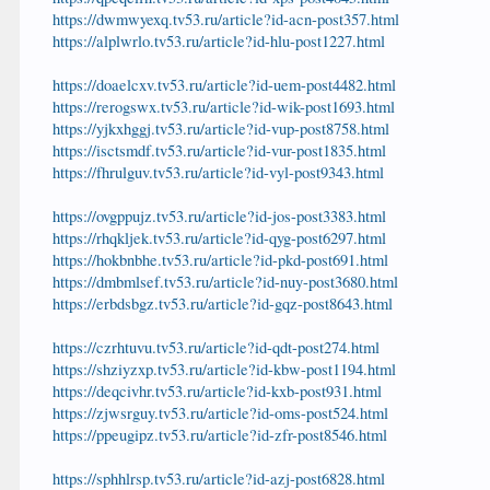
https://dwmwyexq.tv53.ru/article?id-acn-post357.html
https://alplwrlo.tv53.ru/article?id-hlu-post1227.html
https://doaelcxv.tv53.ru/article?id-uem-post4482.html
https://rerogswx.tv53.ru/article?id-wik-post1693.html
https://yjkxhggj.tv53.ru/article?id-vup-post8758.html
https://isctsmdf.tv53.ru/article?id-vur-post1835.html
https://fhrulguv.tv53.ru/article?id-vyl-post9343.html
https://ovgppujz.tv53.ru/article?id-jos-post3383.html
https://rhqkljek.tv53.ru/article?id-qyg-post6297.html
https://hokbnbhe.tv53.ru/article?id-pkd-post691.html
https://dmbmlsef.tv53.ru/article?id-nuy-post3680.html
https://erbdsbgz.tv53.ru/article?id-gqz-post8643.html
https://czrhtuvu.tv53.ru/article?id-qdt-post274.html
https://shziyzxp.tv53.ru/article?id-kbw-post1194.html
https://deqcivhr.tv53.ru/article?id-kxb-post931.html
https://zjwsrguy.tv53.ru/article?id-oms-post524.html
https://ppeugipz.tv53.ru/article?id-zfr-post8546.html
https://sphhlrsp.tv53.ru/article?id-azj-post6828.html