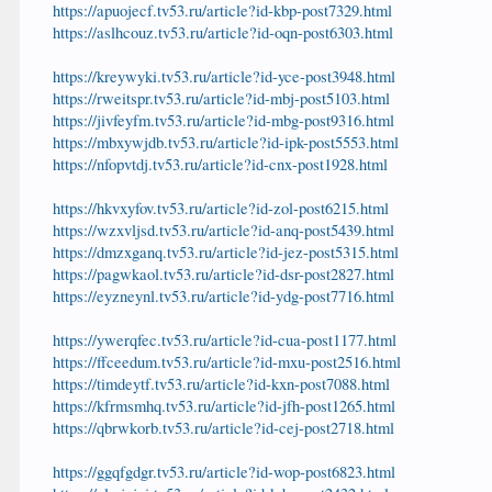
https://apuojecf.tv53.ru/article?id-kbp-post7329.html
https://aslhcouz.tv53.ru/article?id-oqn-post6303.html
https://kreywyki.tv53.ru/article?id-yce-post3948.html
https://rweitspr.tv53.ru/article?id-mbj-post5103.html
https://jivfeyfm.tv53.ru/article?id-mbg-post9316.html
https://mbxywjdb.tv53.ru/article?id-ipk-post5553.html
https://nfopvtdj.tv53.ru/article?id-cnx-post1928.html
https://hkvxyfov.tv53.ru/article?id-zol-post6215.html
https://wzxvljsd.tv53.ru/article?id-anq-post5439.html
https://dmzxganq.tv53.ru/article?id-jez-post5315.html
https://pagwkaol.tv53.ru/article?id-dsr-post2827.html
https://eyzneynl.tv53.ru/article?id-ydg-post7716.html
https://ywerqfec.tv53.ru/article?id-cua-post1177.html
https://ffceedum.tv53.ru/article?id-mxu-post2516.html
https://timdeytf.tv53.ru/article?id-kxn-post7088.html
https://kfrmsmhq.tv53.ru/article?id-jfh-post1265.html
https://qbrwkorb.tv53.ru/article?id-cej-post2718.html
https://ggqfgdgr.tv53.ru/article?id-wop-post6823.html