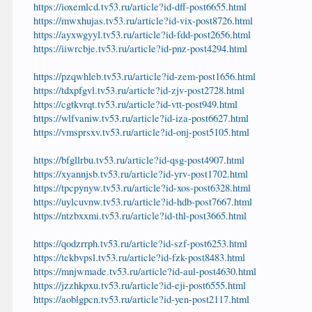
https://ioxemlcd.tv53.ru/article?id-dff-post6655.html
https://mwxhujas.tv53.ru/article?id-vix-post8726.html
https://ayxwgyyl.tv53.ru/article?id-fdd-post2656.html
https://iiwrcbje.tv53.ru/article?id-pnz-post4294.html
https://pzqwhleb.tv53.ru/article?id-zem-post1656.html
https://tdxpfgvl.tv53.ru/article?id-zjv-post2728.html
https://cgtkvrqt.tv53.ru/article?id-vtt-post949.html
https://wlfvaniw.tv53.ru/article?id-iza-post6627.html
https://vmsprsxv.tv53.ru/article?id-onj-post5105.html
https://bfgllrbu.tv53.ru/article?id-qsg-post4907.html
https://xyannjsb.tv53.ru/article?id-yrv-post1702.html
https://tpcpynyw.tv53.ru/article?id-xos-post6328.html
https://uylcuvnw.tv53.ru/article?id-hdb-post7667.html
https://ntzbxxmi.tv53.ru/article?id-thl-post3665.html
https://qodzrrph.tv53.ru/article?id-szf-post6253.html
https://tekbvpsl.tv53.ru/article?id-fzk-post8483.html
https://mnjwmade.tv53.ru/article?id-aul-post4630.html
https://jzzhkpxu.tv53.ru/article?id-eji-post6555.html
https://aoblgpcn.tv53.ru/article?id-yen-post2117.html