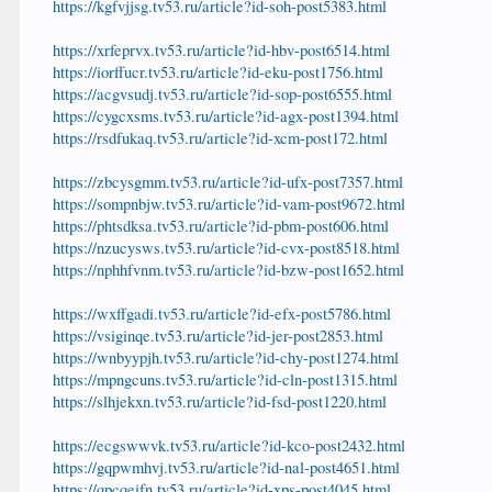
https://kgfvjjsg.tv53.ru/article?id-soh-post5383.html
https://xrfeprvx.tv53.ru/article?id-hbv-post6514.html
https://iorffucr.tv53.ru/article?id-eku-post1756.html
https://acgvsudj.tv53.ru/article?id-sop-post6555.html
https://cygcxsms.tv53.ru/article?id-agx-post1394.html
https://rsdfukaq.tv53.ru/article?id-xcm-post172.html
https://zbcysgmm.tv53.ru/article?id-ufx-post7357.html
https://sompnbjw.tv53.ru/article?id-vam-post9672.html
https://phtsdksa.tv53.ru/article?id-pbm-post606.html
https://nzucysws.tv53.ru/article?id-cvx-post8518.html
https://nphhfvnm.tv53.ru/article?id-bzw-post1652.html
https://wxffgadi.tv53.ru/article?id-efx-post5786.html
https://vsiginqe.tv53.ru/article?id-jer-post2853.html
https://wnbyypjh.tv53.ru/article?id-chy-post1274.html
https://mpngcuns.tv53.ru/article?id-cln-post1315.html
https://slhjekxn.tv53.ru/article?id-fsd-post1220.html
https://ecgswwvk.tv53.ru/article?id-kco-post2432.html
https://gqpwmhvj.tv53.ru/article?id-nal-post4651.html
https://qpcqeifn.tv53.ru/article?id-xps-post4045.html