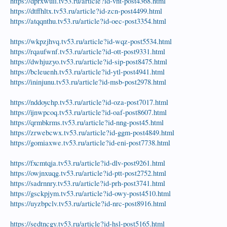
https://dprxwuii.tv53.ru/article?id-vnt-post4368.html
https://dtffhltx.tv53.ru/article?id-zcn-post4499.html
https://atqqnthu.tv53.ru/article?id-oec-post3354.html
https://wkpzjhvq.tv53.ru/article?id-wqz-post5534.html
https://rqaufwnf.tv53.ru/article?id-ott-post9331.html
https://dwhjuzyo.tv53.ru/article?id-sip-post8475.html
https://bcleuenh.tv53.ru/article?id-ytl-post4941.html
https://ininjunu.tv53.ru/article?id-msb-post2978.html
https://nddoychp.tv53.ru/article?id-oza-post7017.html
https://ijnwpcoq.tv53.ru/article?id-oaf-post8607.html
https://qrmbkrms.tv53.ru/article?id-nng-post45.html
https://zrwebcwx.tv53.ru/article?id-ggm-post4849.html
https://gomiaxwe.tv53.ru/article?id-eni-post7738.html
https://fxcmtqja.tv53.ru/article?id-dlv-post9261.html
https://owjnxuqg.tv53.ru/article?id-ptt-post2752.html
https://sadrnnry.tv53.ru/article?id-prh-post3741.html
https://gsckpjym.tv53.ru/article?id-owy-post4510.html
https://uyzbpclv.tv53.ru/article?id-nrc-post8916.html
https://sedtncgy.tv53.ru/article?id-hsl-post5165.html