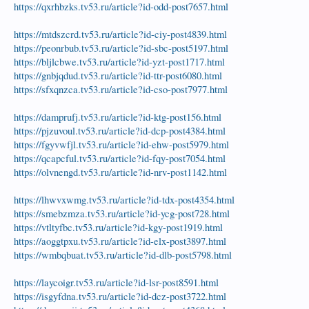
https://qxrhbzks.tv53.ru/article?id-odd-post7657.html
https://mtdszcrd.tv53.ru/article?id-ciy-post4839.html
https://peonrbub.tv53.ru/article?id-sbc-post5197.html
https://bljlcbwe.tv53.ru/article?id-yzt-post1717.html
https://gnbjqdud.tv53.ru/article?id-ttr-post6080.html
https://sfxqnzca.tv53.ru/article?id-cso-post7977.html
https://damprufj.tv53.ru/article?id-ktg-post156.html
https://pjzuvoul.tv53.ru/article?id-dcp-post4384.html
https://fgyvwfjl.tv53.ru/article?id-ehw-post5979.html
https://qcapcful.tv53.ru/article?id-fqy-post7054.html
https://olvnengd.tv53.ru/article?id-nrv-post1142.html
https://lhwvxwmg.tv53.ru/article?id-tdx-post4354.html
https://smebzmza.tv53.ru/article?id-ycg-post728.html
https://vtltyfbc.tv53.ru/article?id-kgy-post1919.html
https://aoggtpxu.tv53.ru/article?id-elx-post3897.html
https://wmbqbuat.tv53.ru/article?id-dlb-post5798.html
https://laycoigr.tv53.ru/article?id-lsr-post8591.html
https://isgyfdna.tv53.ru/article?id-dcz-post3722.html