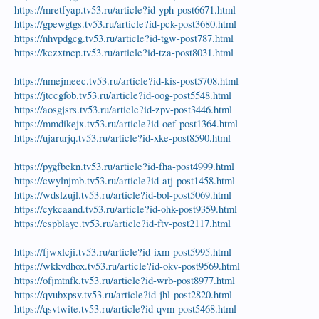
https://mretfyap.tv53.ru/article?id-yph-post6671.html
https://gpewgtgs.tv53.ru/article?id-pck-post3680.html
https://nhvpdgcg.tv53.ru/article?id-tgw-post787.html
https://kczxtncp.tv53.ru/article?id-tza-post8031.html
https://nmejmeec.tv53.ru/article?id-kis-post5708.html
https://jtccgfob.tv53.ru/article?id-oog-post5548.html
https://aosgjsrs.tv53.ru/article?id-zpv-post3446.html
https://mmdikejx.tv53.ru/article?id-oef-post1364.html
https://ujarurjq.tv53.ru/article?id-xke-post8590.html
https://pygfbekn.tv53.ru/article?id-fha-post4999.html
https://cwylnjmb.tv53.ru/article?id-atj-post1458.html
https://wdslzujl.tv53.ru/article?id-bol-post5069.html
https://cykcaand.tv53.ru/article?id-ohk-post9359.html
https://espblayc.tv53.ru/article?id-ftv-post2117.html
https://fjwxlcji.tv53.ru/article?id-ixm-post5995.html
https://wkkvdhox.tv53.ru/article?id-okv-post9569.html
https://ofjmtnfk.tv53.ru/article?id-wrb-post8977.html
https://qvubxpsv.tv53.ru/article?id-jhl-post2820.html
https://qsvtwite.tv53.ru/article?id-qvm-post5468.html