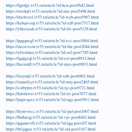
https://fjpoijjz.tv53.ru/article?id-hcu-post5642.html
https://orrokjtv.tv53.ru/article?id-mis-post5498.html
https://dxehvzel.tv53.ru/article?id-wyh-post5967.html
https://kabqwsop.tv53.ru/article?id-edf-post7517.html
https://ybkzxaxh.tv53.ru/article?id-tfz-post5129.html
https://ppgqnegf.tv53.ru/article?id-ecc-post3004.html
https://mcocvcon.tv53.ru/article?id-thz-post2044.html
https://efwdshex.tv53.ru/article?id-osf-post7785.html
https://fgqlgvql.tv53.ru/article?id-ezt-post8912.html
https://baziotdl.tv53.ru/article?id-mya-post9033.html
https://laxynijl.tv53.ru/article?id-xub-post6862.html
https://zmusfzyr.tv53.ru/article?id-mxj-post2465.html
https://cotbrjtm.tv53.ru/article?id-tjz-post9721.html
https://kdorkwer.tv53.ru/article?id-irs-post7677.html
https://juqwxpzx.tv53.ru/article?id-ugy-post5911.html
https://hymvvecc.tv53.ru/article?id-jnd-post1607.html
https://lbdlueqj.tv53.ru/article?id-vyc-post8462.html
https://gqumevfb.tv53.ru/article?id-lgq-post107.html
https://hfsjqpae.tv53.ru/article?id-sid-post3167.html