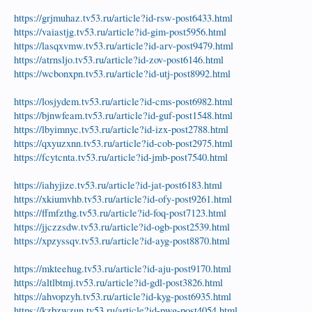
https://grjmuhaz.tv53.ru/article?id-rsw-post6433.html
https://vaiastjg.tv53.ru/article?id-gim-post5956.html
https://lasqxvmw.tv53.ru/article?id-arv-post9479.html
https://atrnsljo.tv53.ru/article?id-zov-post6146.html
https://wcbonxpn.tv53.ru/article?id-utj-post8992.html
https://losjydem.tv53.ru/article?id-cms-post6982.html
https://bjnwfeam.tv53.ru/article?id-guf-post1548.html
https://lbyimnyc.tv53.ru/article?id-izx-post2788.html
https://qxyuzxnn.tv53.ru/article?id-cob-post2975.html
https://fcytcnta.tv53.ru/article?id-jmb-post7540.html
https://iahyjize.tv53.ru/article?id-jat-post6183.html
https://xkiumvhb.tv53.ru/article?id-ofy-post9261.html
https://ffmfzthg.tv53.ru/article?id-foq-post7123.html
https://jjczzsdw.tv53.ru/article?id-ogb-post2539.html
https://xpzyssqv.tv53.ru/article?id-ayg-post8870.html
https://mkteehug.tv53.ru/article?id-aju-post9170.html
https://altlbtmj.tv53.ru/article?id-gdl-post3826.html
https://ahvopzyh.tv53.ru/article?id-kyg-post6935.html
https://kzbzwzun.tv53.ru/article?id-pwg-post4054.html