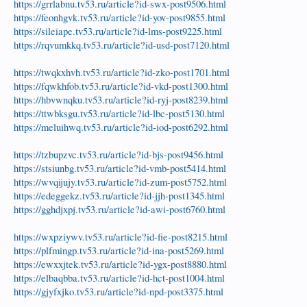
https://grrlabnu.tv53.ru/article?id-swx-post9506.html
https://feonhgvk.tv53.ru/article?id-yov-post9855.html
https://sileiape.tv53.ru/article?id-lms-post9225.html
https://rqvumkkq.tv53.ru/article?id-usd-post7120.html
https://twqkxhvh.tv53.ru/article?id-zko-post1701.html
https://fqwkhfob.tv53.ru/article?id-vkd-post1300.html
https://hbvwnqku.tv53.ru/article?id-ryj-post8239.html
https://ttwbksgu.tv53.ru/article?id-lbc-post5130.html
https://meluihwq.tv53.ru/article?id-iod-post6292.html
https://tzbupzvc.tv53.ru/article?id-bjs-post9456.html
https://stsiunbg.tv53.ru/article?id-vmb-post5414.html
https://wvqijujy.tv53.ru/article?id-zum-post5752.html
https://edeggekz.tv53.ru/article?id-jjh-post1345.html
https://gghdjxpj.tv53.ru/article?id-awi-post6760.html
https://wxpziywv.tv53.ru/article?id-fie-post8215.html
https://plfmingp.tv53.ru/article?id-ina-post5269.html
https://ewxxjtek.tv53.ru/article?id-ygx-post8880.html
https://elbaqbba.tv53.ru/article?id-hct-post1004.html
https://gjyfxjko.tv53.ru/article?id-npd-post3375.html