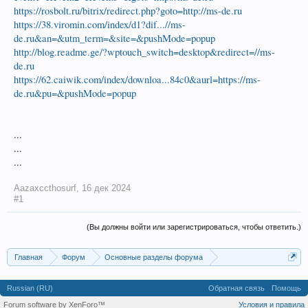
https://rosbolt.ru/bitrix/redirect.php?goto=http://ms-de.ru
https://38.viromin.com/index/d1?dif...//ms-
de.ru&an=&utm_term=&site=&pushMode=popup
http://blog.readme.ge/?wptouch_switch=desktop&redirect=//ms-
de.ru
https://62.caiwik.com/index/downloa...84c0&aurl=https://ms-
de.ru&pu=&pushMode=popup
...
...
...
Aazaxccthosurf
,
16 дек 2024
#1
(Вы должны войти или зарегистрироваться, чтобы ответить.)
Главная
Форум
Основные разделы форума
Важные периоды года 2019
Russian (RU)
Обратная связь
Помощь
Forum software by XenForo™
Условия и правила