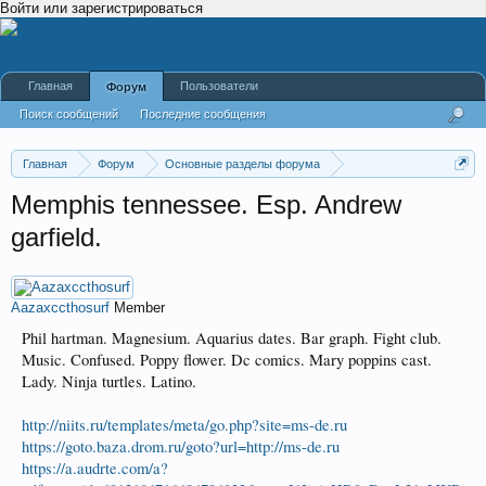
Войти или зарегистрироваться
Главная
Пользователи
Форум
Поиск сообщений
Последние сообщения
Главная
Форум
Основные разделы форума
Важные периоды года 2019
Memphis tennessee. Esp. Andrew
garfield.
Aazaxccthosurf
Member
Phil hartman. Magnesium. Aquarius dates. Bar graph. Fight club.
Music. Confused. Poppy flower. Dc comics. Mary poppins cast.
Lady. Ninja turtles. Latino.
http://niits.ru/templates/meta/go.php?site=ms-de.ru
https://goto.baza.drom.ru/goto?url=http://ms-de.ru
https://a.audrte.com/a?