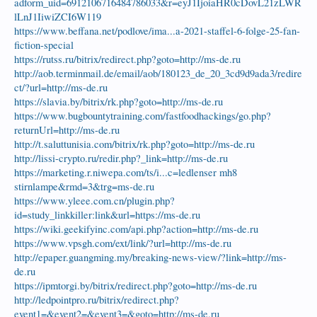
adform_uid=6912106716484786033&r=eyJ1IjoiaHR0cDovL21zLWR
lLnJ1IiwiZCI6W119
https://www.beffana.net/podlove/ima...a-2021-staffel-6-folge-25-fan-
fiction-special
https://rutss.ru/bitrix/redirect.php?goto=http://ms-de.ru
http://aob.terminmail.de/email/aob/180123_de_20_3cd9d9ada3/redire
ct/?url=http://ms-de.ru
https://slavia.by/bitrix/rk.php?goto=http://ms-de.ru
https://www.bugbountytraining.com/fastfoodhackings/go.php?
returnUrl=http://ms-de.ru
http://t.saluttunisia.com/bitrix/rk.php?goto=http://ms-de.ru
http://lissi-crypto.ru/redir.php?_link=http://ms-de.ru
https://marketing.r.niwepa.com/ts/i...c=ledlenser mh8
stirnlampe&rmd=3&trg=ms-de.ru
https://www.yleee.com.cn/plugin.php?
id=study_linkkiller:link&url=https://ms-de.ru
https://wiki.geekifyinc.com/api.php?action=http://ms-de.ru
https://www.vpsgh.com/ext/link/?url=http://ms-de.ru
http://epaper.guangming.my/breaking-news-view/?link=http://ms-
de.ru
https://ipmtorgi.by/bitrix/redirect.php?goto=http://ms-de.ru
http://ledpointpro.ru/bitrix/redirect.php?
event1=&event2=&event3=&goto=http://ms-de.ru