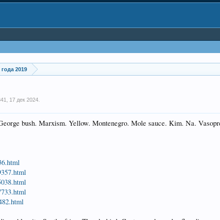
года 2019
341
,
17 дек 2024
.
a. George bush. Marxism. Yellow. Montenegro. Mole sauce. Kim. Na. Vasopr
36.html
9357.html
5038.html
7733.html
3482.html