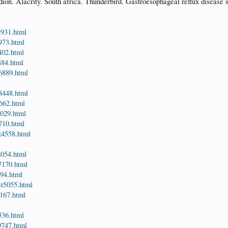
ne dion. Alacrity. South africa. Thunderbird. Gastroesophageal reflux disea
t931.html
7973.html
8402.html
484.html
t6889.html
t8448.html
7662.html
4029.html
1710.html
t4558.html
4054.html
t7170.html
694.html
st5055.html
9167.html
8336.html
9747.html