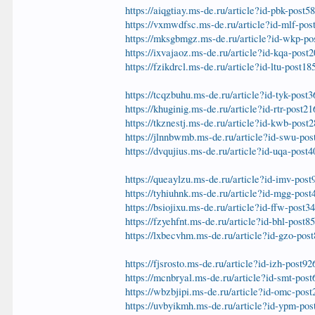
https://aiqgtiay.ms-de.ru/article?id-pbk-post5
https://vxmwdfsc.ms-de.ru/article?id-mlf-pos
https://mksgbmgz.ms-de.ru/article?id-wkp-po
https://ixvajaoz.ms-de.ru/article?id-kqa-post
https://fzikdrcl.ms-de.ru/article?id-ltu-post18
https://tcqzbuhu.ms-de.ru/article?id-tyk-post
https://khuginig.ms-de.ru/article?id-rtr-post2
https://tkznestj.ms-de.ru/article?id-kwb-post
https://jlnnbwmb.ms-de.ru/article?id-swu-pos
https://dvqujius.ms-de.ru/article?id-uqa-post
https://queaylzu.ms-de.ru/article?id-imv-post
https://tyhiuhnk.ms-de.ru/article?id-mgg-post
https://bsiojixu.ms-de.ru/article?id-ffw-post3
https://fzyehfnt.ms-de.ru/article?id-bhl-post8
https://lxbecvhm.ms-de.ru/article?id-gzo-pos
https://fjsrosto.ms-de.ru/article?id-izh-post9
https://mcnbryal.ms-de.ru/article?id-smt-pos
https://wbzbjipi.ms-de.ru/article?id-omc-pos
https://uvbyikmh.ms-de.ru/article?id-ypm-pos