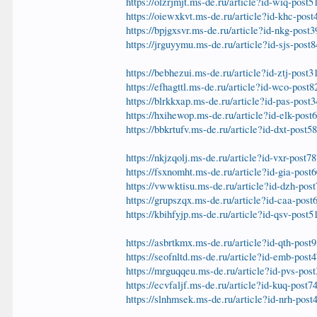
https://olzrjmjt.ms-de.ru/article?id-wiq-post5
https://oiewxkvt.ms-de.ru/article?id-khc-post
https://bpjgxsvr.ms-de.ru/article?id-nkg-post
https://jrguyymu.ms-de.ru/article?id-sjs-post
https://bebhezui.ms-de.ru/article?id-ztj-post3
https://efhagttl.ms-de.ru/article?id-wco-post
https://blrkkxap.ms-de.ru/article?id-pas-post
https://hxihewop.ms-de.ru/article?id-elk-post
https://bbkrtufv.ms-de.ru/article?id-dxt-post5
https://nkjzqolj.ms-de.ru/article?id-vxr-post7
https://fsxnomht.ms-de.ru/article?id-gia-post
https://vwwktisu.ms-de.ru/article?id-dzh-pos
https://grupszqx.ms-de.ru/article?id-caa-post
https://kbihfyjp.ms-de.ru/article?id-qsv-post5
https://asbrtkmx.ms-de.ru/article?id-qth-post
https://seofnltd.ms-de.ru/article?id-emb-post
https://mrguqqeu.ms-de.ru/article?id-pvs-pos
https://ecvfaljf.ms-de.ru/article?id-kuq-post7
https://slnhmsek.ms-de.ru/article?id-nrh-post