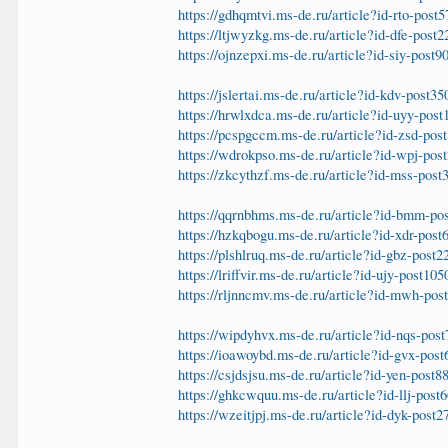
https://gdhqmtvi.ms-de.ru/article?id-rto-post
https://ltjwyzkg.ms-de.ru/article?id-dfe-post
https://ojnzepxi.ms-de.ru/article?id-siy-post9
https://jslertai.ms-de.ru/article?id-kdv-post3
https://hrwlxdca.ms-de.ru/article?id-uyy-post
https://pcspgccm.ms-de.ru/article?id-zsd-pos
https://wdrokpso.ms-de.ru/article?id-wpj-pos
https://zkcythzf.ms-de.ru/article?id-mss-post
https://qqrnbhms.ms-de.ru/article?id-bmm-po
https://hzkqbogu.ms-de.ru/article?id-xdr-post
https://plshlruq.ms-de.ru/article?id-gbz-post2
https://lriffvir.ms-de.ru/article?id-ujy-post105
https://rljnncmv.ms-de.ru/article?id-mwh-pos
https://wipdyhvx.ms-de.ru/article?id-nqs-pos
https://ioawoybd.ms-de.ru/article?id-gvx-post
https://csjdsjsu.ms-de.ru/article?id-yen-post8
https://ghkcwquu.ms-de.ru/article?id-llj-post
https://wzeitjpj.ms-de.ru/article?id-dyk-post2