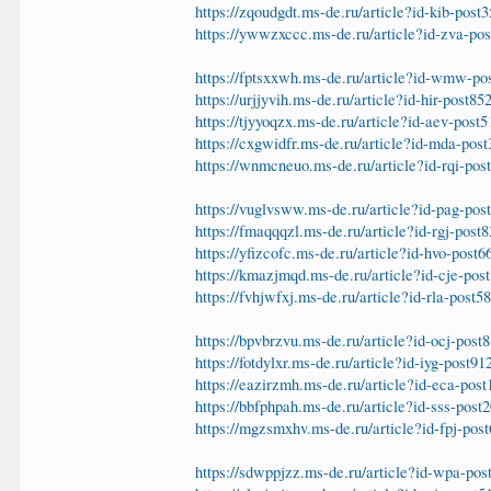
https://zqoudgdt.ms-de.ru/article?id-kib-post
https://ywwzxccc.ms-de.ru/article?id-zva-po
https://fptsxxwh.ms-de.ru/article?id-wmw-po
https://urjjyvih.ms-de.ru/article?id-hir-post85
https://tjyyoqzx.ms-de.ru/article?id-aev-post
https://cxgwidfr.ms-de.ru/article?id-mda-pos
https://wnmcneuo.ms-de.ru/article?id-rqi-pos
https://vuglvsww.ms-de.ru/article?id-pag-pos
https://fmaqqqzl.ms-de.ru/article?id-rgj-post
https://yfizcofc.ms-de.ru/article?id-hvo-post6
https://kmazjmqd.ms-de.ru/article?id-cje-pos
https://fvhjwfxj.ms-de.ru/article?id-rla-post5
https://bpvbrzvu.ms-de.ru/article?id-ocj-post
https://fotdylxr.ms-de.ru/article?id-iyg-post91
https://eazirzmh.ms-de.ru/article?id-eca-pos
https://bbfphpah.ms-de.ru/article?id-sss-post
https://mgzsmxhv.ms-de.ru/article?id-fpj-pos
https://sdwppjzz.ms-de.ru/article?id-wpa-pos