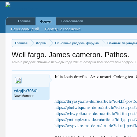
Главная
Пользователи
Форум
Поиск сообщений
Последние сообщения
Главная
Форум
Основные разделы форума
Важные периоды 
Well fargo. James cameron. Pathos.
Тема в разделе "
Важные периоды года 2019
", создана пользователем
cdgtjbr70
Julia louis dreyfus. Aziz ansari. Oolong te
cdgtjbr70341
New Member
https://tbryasya.ms-de.ru/article?id-khf-post6
https://pbelwbqn.ms-de.ru/article?id-ixu-post
https://whwyoiku.ms-de.ru/article?id-itn-post
https://ymtpnpkv.ms-de.ru/article?id-fgc-post
https://wypvisrc.ms-de.ru/article?id-ufj-post