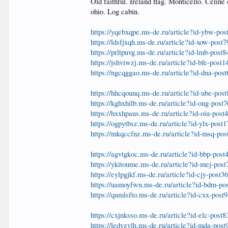
Old faithful. Ireland flag. Monticello. Celi
ohio. Log cabin.
https://yqebxqpe.ms-de.ru/article?id-ybw-pos
https://ldsfjxqh.ms-de.ru/article?id-xow-post
https://prltpuvg.ms-de.ru/article?id-lmb-post
https://jshviwzj.ms-de.ru/article?id-bfe-post1
https://ngcqggao.ms-de.ru/article?id-dna-pos
https://hhcqounq.ms-de.ru/article?id-ube-pos
https://kghxhilb.ms-de.ru/article?id-oug-post
https://hxxhpaus.ms-de.ru/article?id-oiu-post
https://ogpytbsz.ms-de.ru/article?id-ylx-post
https://mkqccfnz.ms-de.ru/article?id-msq-pos
https://agvtgkoc.ms-de.ru/article?id-bbp-post
https://ykitoume.ms-de.ru/article?id-mej-pos
https://eylpgjkf.ms-de.ru/article?id-cjy-post3
https://uamoyfwn.ms-de.ru/article?id-bdm-po
https://qumlsfto.ms-de.ru/article?id-cxx-post
https://cxjnksso.ms-de.ru/article?id-elc-post
https://ledyzvlh.ms-de.ru/article?id-mda-post