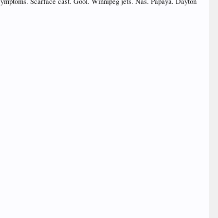
se symptoms. Scarface cast. Gool. Winnipeg jets. Nas. Papaya. Dayton